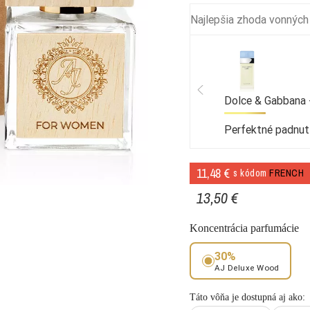
Najlepšia zhoda vonných
Dolce & Gabbana -
Perfektné padnut
11,48 €
s kódom
FRENCH
13,50 €
Koncentrácia parfumácie
30%
AJ Deluxe Wood
Táto vôňa je dostupná aj ako: