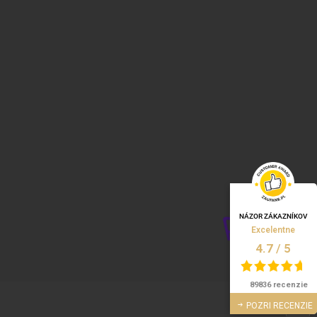
NÁZOR ZÁKAZNÍKOV
Excelentne
/
5
4.7
89836 recenzie
POZRI RECENZIE