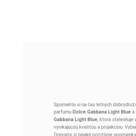
Spomeňte si na čas letných dobrodružst
BUĎTE PRVÝ, KTO NAPÍŠE RECENZIU!
parfumu
a 
Dolce Gabbana Light Blue
, ktorá stelesňuje
Gabbana Light Blue
vynikajúcou kvalitou a projekciou. Vyb
Doprajte si nejaké pozitívne spomienky