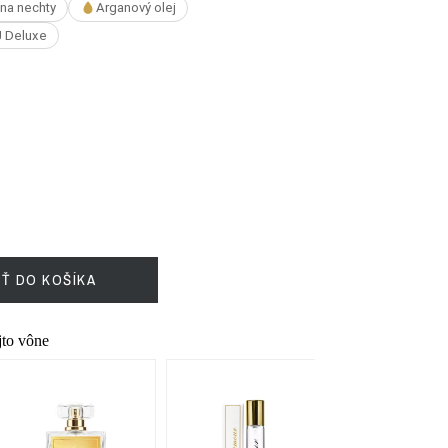
 na nechty
Arganový olej
 Deluxe
IŤ DO KOŠÍKA
ejto vône