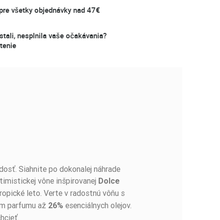
re všetky objednávky nad 47€
stali, nesplnila vaše očakávania?
tenie
adosť. Siahnite po dokonalej náhrade
imistickej vône inšpirovanej
Dolce
ropické leto. Verte v radostnú vôňu s
m parfumu až
esenciálnych olejov.
26%
hcieť.