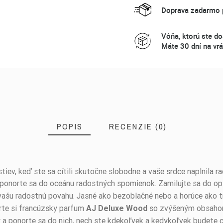
Doprava zadarmo p
Vôňa, ktorú ste do
Máte 30 dní na vrá
POPIS
RECENZIE (0)
iev, keď ste sa cítili skutočne slobodne a vaše srdce naplnila r
ponorte sa do oceánu radostných spomienok. Zamilujte sa do opt
 vašu radostnú povahu. Jasné ako bezoblačné nebo a horúce ako t
erte si francúzsky parfum
so zvýšeným obsaho
AJ Deluxe Wood
 a ponorte sa do nich, nech ste kdekoľvek a kedykoľvek budete c