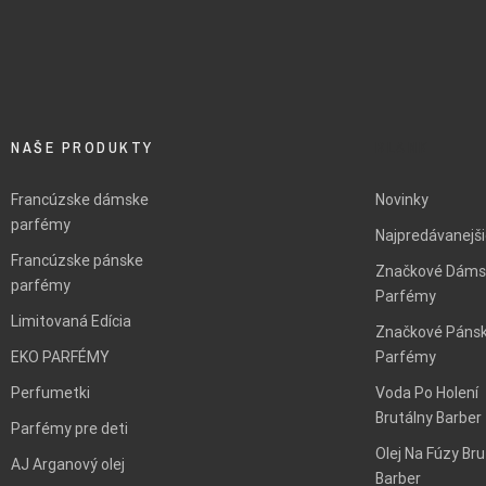
NAŠE PRODUKTY
BLANK
Francúzske dámske
Novinky
parfémy
Najpredávanejš
Francúzske pánske
Značkové Dáms
parfémy
Parfémy
Limitovaná Edícia
Značkové Páns
EKO PARFÉMY
Parfémy
Perfumetki
Voda Po Holení
Brutálny Barber
Parfémy pre deti
Olej Na Fúzy Bru
AJ Arganový olej
Barber