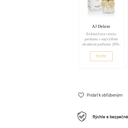
AJ Deluxe
Exkluzívna verzia
parfumu s najvyšším
obsahom parfumu 26%.
POZRI
Pridať k obľúbeným
Rýchle a bezpečn