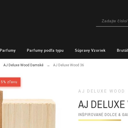
Parfumy
Parfumy podľa typu
Súpravy Vzoriek
Brutá
AJ Deluxe Wood Damské
AJ Deluxe Wood 36
15% zľavu
15% zľavu
AJ DELUXE WOOD
AJ DELUXE
INŠPIROVANÉ DOLCE & GA