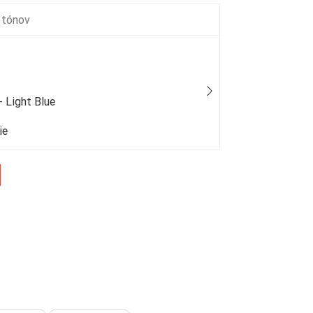
 tónov
 Light Blue
Guerlain - S
ie
25 % bežný