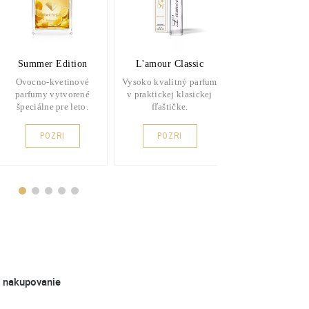
Summer Edition
L'amour Classic
L'amour Pre
Ovocno-kvetinové
Vysoko kvalitný parfum
Vysoko kvalitné 
parfumy vytvorené
v praktickej klasickej
v prakticko
špeciálne pre leto.
fľaštičke.
elegantnom fla
POZRI
POZRI
POZRI
é nakupovanie