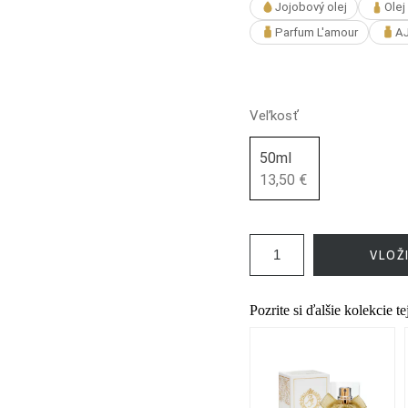
Jojobový olej
Olej
Parfum L'amour
AJ
Veľkosť
50ml
13,50 €
VLOŽ
Pozrite si ďalšie kolekcie t