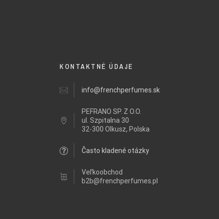
KONTAKTNÉ ÚDAJE
info@frenchperfumes.sk
PEFRANO SP. Z O.O.
ul.
Szpitalna 30
32-300 Olkusz, Polska
Často kladené otázky
Veľkoobchod
b2b@frenchperfumes.pl