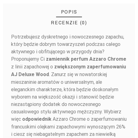
POPIS
RECENZIE (0)
Potrzebujesz dyskretnego i nowoczesnego zapachu,
BUĎTE PRVÝ, KTO NAPÍŠE RECENZIU!
który będzie dobrym towarzyszeń podczas całego
aktywnego i obfitującego w przygody dnia?
Proponujemy Ci
zamiennik
perfum Azzaro Chrome
z linii zapachowej o
zwiększonym zaperfumowaniu
. Zanurz się w nowatorskiej
AJ Deluxe Wood
mieszaninie aromatów o uniwersalnym, ale
eleganckim charakterze, która będzie doskonałym
wyborem na większość okazji i stanowić będzie
niezastąpiony dodatek do nowoczesnego
casualowego stylu aktywnego mężczyzny. Wybierz
więc
Azzaro Chrome o zaperfumowaniu
odpowiednik
francuskimi olejkami zapachowymi wynoszącym 26%
i ciesz się niebagatelnym zapachem za niewielką