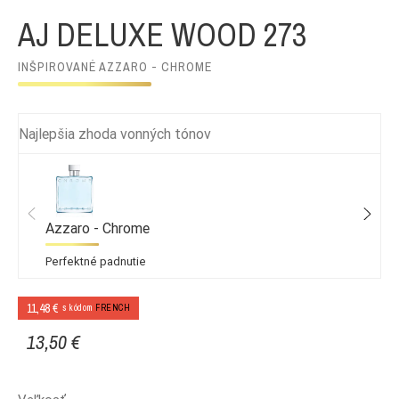
AJ DELUXE WOOD 273
INŠPIROVANÉ AZZARO - CHROME
Najlepšia zhoda vonných tónov
Azzaro - Chrome
Perfektné padnutie
11,48 €
s kódom
FRENCH
13,50 €