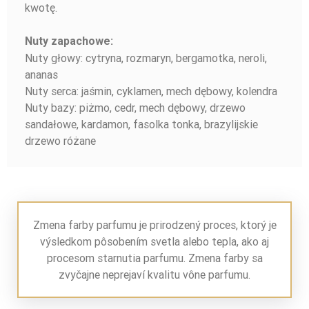
kwotę.
Nuty zapachowe:
Nuty głowy: cytryna, rozmaryn, bergamotka, neroli,
ananas
Nuty serca: jaśmin, cyklamen, mech dębowy, kolendra
Nuty bazy: piżmo, cedr, mech dębowy, drzewo
sandałowe, kardamon, fasolka tonka, brazylijskie
drzewo różane
Zmena farby parfumu je prirodzený proces, ktorý je
výsledkom pôsobením svetla alebo tepla, ako aj
procesom starnutia parfumu. Zmena farby sa
zvyčajne neprejaví kvalitu vône parfumu.