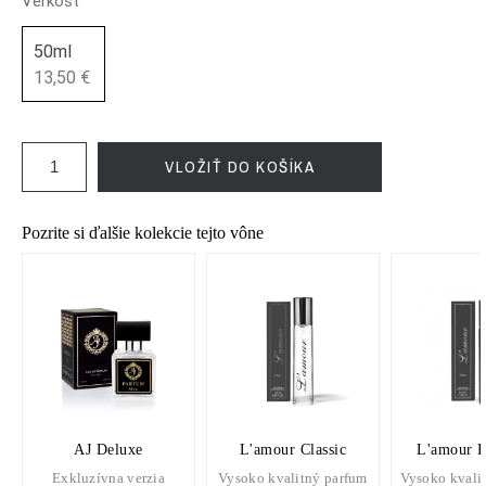
Veľkosť
50ml
13,50 €
VLOŽIŤ DO KOŠÍKA
Pozrite si ďalšie kolekcie tejto vône
AJ Deluxe
L'amour Classic
L'amour 
Exkluzívna verzia
Vysoko kvalitný parfum
Vysoko kvali