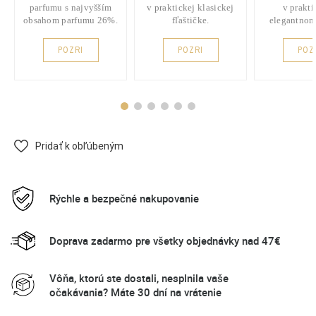
parfumu s najvyšším
v praktickej klasickej
v prakt
obsahom parfumu 26%.
fľaštičke.
elegantnom
POZRI
POZRI
POZ
Pridať k obľúbeným
Rýchle a bezpečné nakupovanie
Doprava zadarmo pre všetky objednávky nad 47€
Vôňa, ktorú ste dostali, nesplnila vaše
očakávania? Máte 30 dní na vrátenie