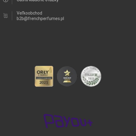
Veľkoobchod
b2b@frenchperfumes.pl