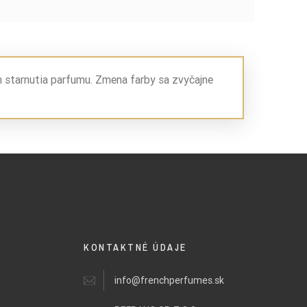
m starnutia parfumu. Zmena farby sa zvyčajne
KONTAKTNÉ ÚDAJE
info@frenchperfumes.sk