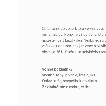
Oblečte sa do vône, ktorá vo vás vyvol
BUĎTE PRVÝ, KTO NAPÍŠE RECENZIU!
parfumáciou. Ponorte sa do vône, ktor
môžete nosiť každý deň. Neobmedzujte 
váš život dostane nový rozmer a okolie
olejmi je
. Staňte sa inšpiráciou p
26%
Vonné poznámky:
pivónia, frézia, liči
Vrchné tóny:
: ruža, magnólia, konvalinka
Srdce
ambra, céder
Základné tóny: