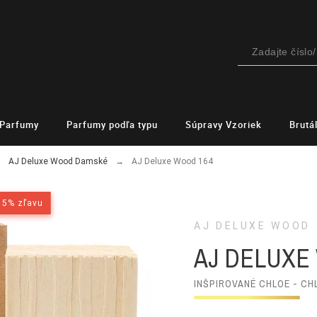
Parfumy
Parfumy podľa typu
Súpravy Vzoriek
Brutá
AJ Deluxe Wood Damské
AJ Deluxe Wood 164
15% zľavu
15% zľavu
AJ DELUXE WOOD
AJ DELUXE
INŠPIROVANÉ CHLOE - CH