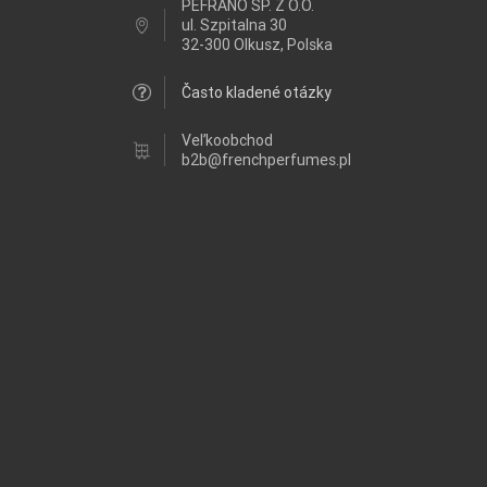
PEFRANO SP. Z O.O.
ul.
Szpitalna 30
32-300 Olkusz, Polska
Často kladené otázky
Veľkoobchod
b2b@frenchperfumes.pl