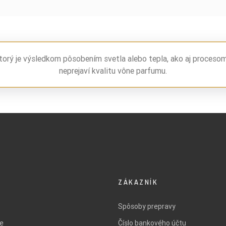
torý je výsledkom pôsobením svetla alebo tepla, ako aj proceso
neprejaví kvalitu vône parfumu.
ZÁKAZNÍK
Spôsoby prepravy
ie
Číslo bankového účtu