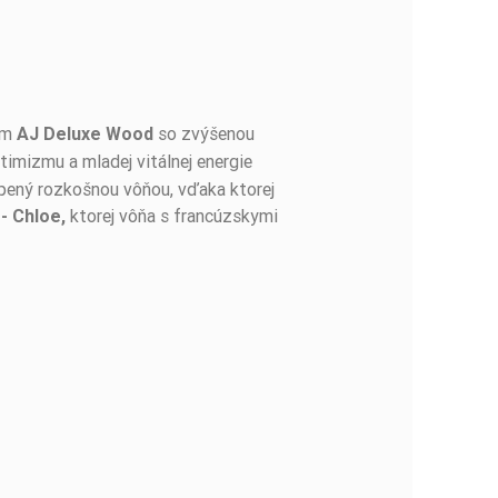
um
so zvýšenou
AJ Deluxe Wood
imizmu a mladej vitálnej energie
opený rozkošnou vôňou, vďaka ktorej
ktorej vôňa s francúzskymi
- Chloe,