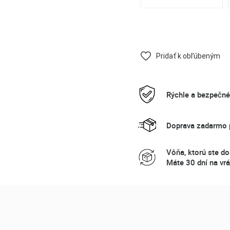
Pridať k obľúbeným
Rýchle a bezpečn
Doprava zadarmo p
Vôňa, ktorú ste do
Máte 30 dní na vrá