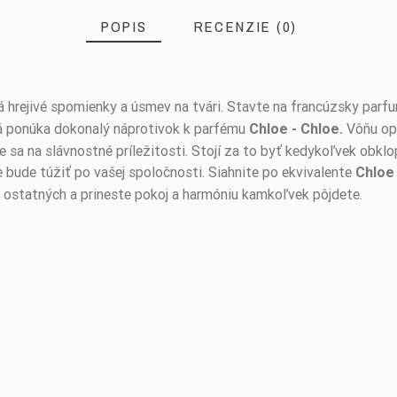
POPIS
RECENZIE (0)
á hrejivé spomienky a úsmev na tvári. Stavte na francúzsky parf
á ponúka dokonalý náprotivok k parfému
Vôňu opt
Chloe - Chloe.
sa na slávnostné príležitosti. Stojí za to byť kedykoľvek obkl
 bude túžiť po vašej spoločnosti. Siahnite po ekvivalente
Chloe 
re ostatných a prineste pokoj a harmóniu kamkoľvek pôjdete.