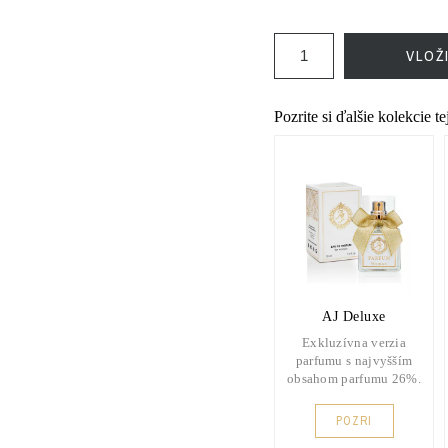
VLOŽ
Pozrite si ďalšie kolekcie t
AJ Deluxe
Exkluzívna verzia
parfumu s najvyšším
obsahom parfumu 26%.
POZRI