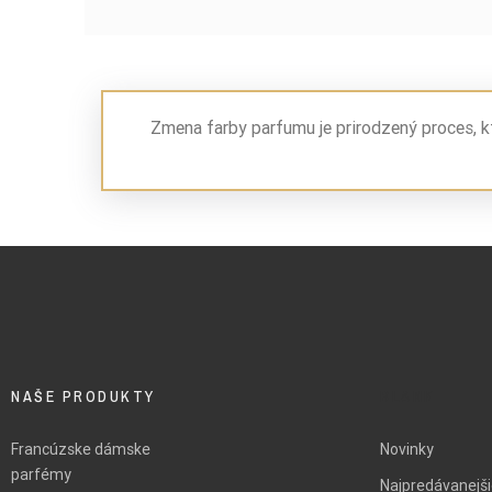
Zmena farby parfumu je prirodzený proces, k
NAŠE PRODUKTY
BLANK
Francúzske dámske
Novinky
parfémy
Najpredávanejš