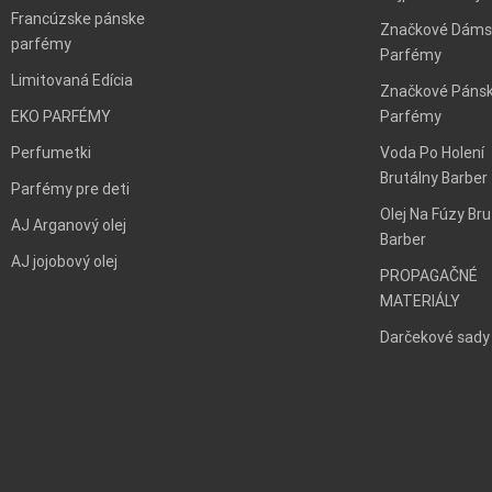
Francúzske pánske
Značkové Dáms
parfémy
Parfémy
Limitovaná Edícia
Značkové Páns
EKO PARFÉMY
Parfémy
Perfumetki
Voda Po Holení
Brutálny Barber
Parfémy pre deti
Olej Na Fúzy Bru
AJ Arganový olej
Barber
AJ jojobový olej
PROPAGAČNÉ
MATERIÁLY
Darčekové sady