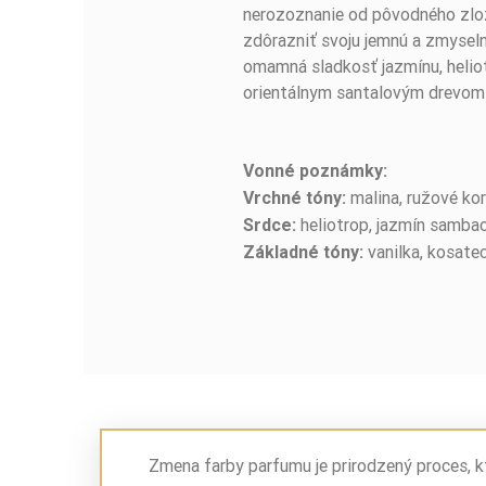
nerozoznanie od pôvodného zlož
zdôrazniť svoju jemnú a zmyseln
omamná sladkosť jazmínu, helio
orientálnym santalovým drevom
Vonné poznámky:
malina, ružové ko
Vrchné tóny:
heliotrop, jazmín samba
Srdce:
vanilka, kosatec
Základné tóny:
Zmena farby parfumu je prirodzený proces, k