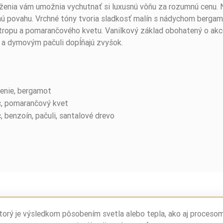
enia vám umožnia vychutnať si luxusnú vôňu za rozumnú cenu. 
ú povahu. Vrchné tóny tvoria sladkosť malín s nádychom bergamo
tropu a pomarančového kvetu. Vanilkový základ obohatený o akc
 a dymovým pačuli dopĺňajú zvyšok.
renie, bergamot
c, pomarančový kvet
, benzoín, pačuli, santalové drevo
torý je výsledkom pôsobením svetla alebo tepla, ako aj proceso