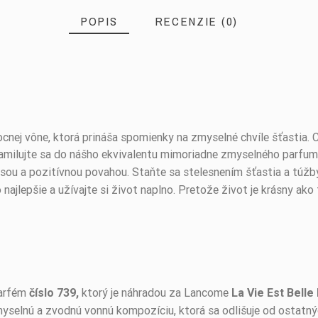
POPIS
RECENZIE (0)
cnej vône, ktorá prináša spomienky na zmyselné chvíle šťastia. C
 Zamilujte sa do nášho ekvivalentu mimoriadne zmyselného parf
sou a pozitívnou povahou. Staňte sa stelesnením šťastia a túžb
najlepšie a užívajte si život naplno. Pretože život je krásny ako 
parfém
ktorý je náhradou za Lancome
číslo 739,
La Vie Est Belle
yselnú a zvodnú vonnú kompozíciu, ktorá sa odlišuje od ostatný