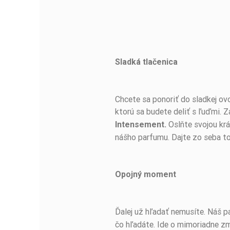
Sladká tlačenica
BUĎTE PRVÝ, KTO NAPÍŠE RECENZIU!
Chcete sa ponoriť do sladkej ovo
ktorú sa budete deliť s ľuďmi.
Oslňte svojou krá
Intensement.
nášho parfumu. Dajte zo seba to 
Opojný moment
Ďalej už hľadať nemusíte. Náš 
čo hľadáte. Ide o mimoriadne zm