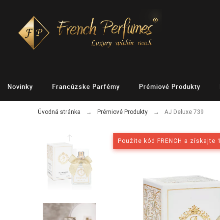
Novinky
Francúzske Parfémy
Prémiové Produkty
Úvodná stránka
Prémiové Produkty
AJ Deluxe 739
Použite kód FRENCH a získajte 
Použite kód FRENCH a získajte 