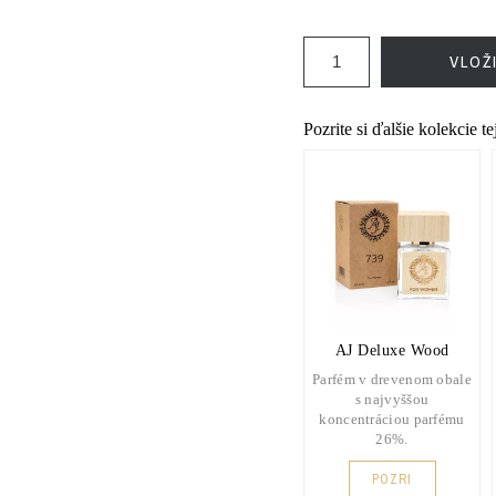
VLOŽ
Pozrite si ďalšie kolekcie t
AJ Deluxe Wood
Parfém v drevenom obale
s najvyššou
koncentráciou parfému
26%.
POZRI