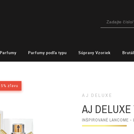
Parfumy
Parfumy podľa typu
Súpravy Vzoriek
Brutá
15% zľavu
15% zľavu
AJ DELUXE
AJ DELUXE 
INŠPIROVANÉ LANCOME - 