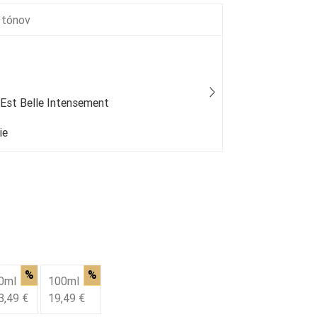
 tónov
 Est Belle Intensement
Gabriela Sab
ie
50 % bežný
%
%
0ml
100ml
3,49 €
19,49 €