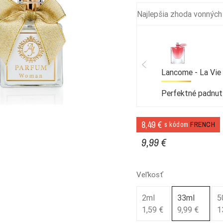
Najlepšia zhoda vonných
Lancome - La Vie
Perfektné padnut
8,49 €
s kódom
FRENCH
9,99 €
Veľkosť
2ml
33ml
5
1,59 €
9,99 €
1