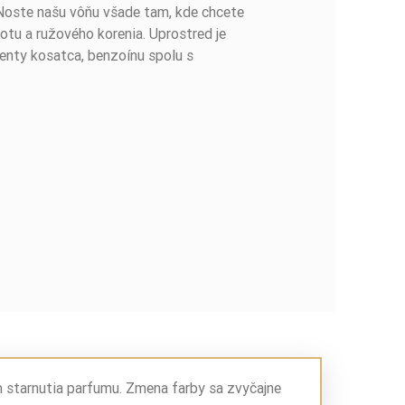
Noste našu vôňu všade tam, kde chcete
tu a ružového korenia. Uprostred je
enty kosatca, benzoínu spolu s
m starnutia parfumu. Zmena farby sa zvyčajne