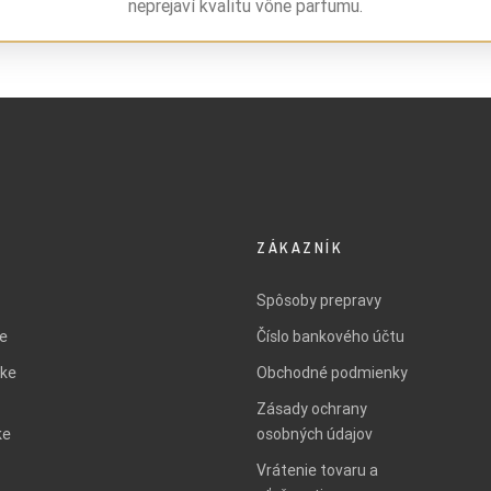
neprejaví kvalitu vône parfumu.
ZÁKAZNÍK
Spôsoby prepravy
ie
Číslo bankového účtu
ke
Obchodné podmienky
Zásady ochrany
ke
osobných údajov
Vrátenie tovaru a