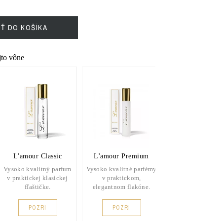
IŤ DO KOŠÍKA
ejto vône
L'amour Classic
L'amour Premium
AJ Argan O
Vysoko kvalitný parfum
Vysoko kvalitné parfémy
Exkluzívny parf
v praktickej klasickej
v praktickom,
arganový olej, 
fľaštičke.
elegantnom flakóne.
vyživuje a regen
POZRI
POZRI
POZRI