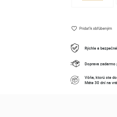
Pridať k obľúbeným
Rýchle a bezpečn
Doprava zadarmo p
Vôňa, ktorú ste do
Máte 30 dní na vrá