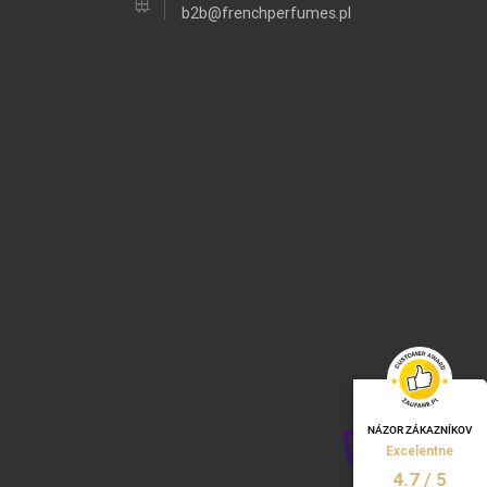
b2b@frenchperfumes.pl
NÁZOR ZÁKAZNÍKOV
Excelentne
/
5
4.7