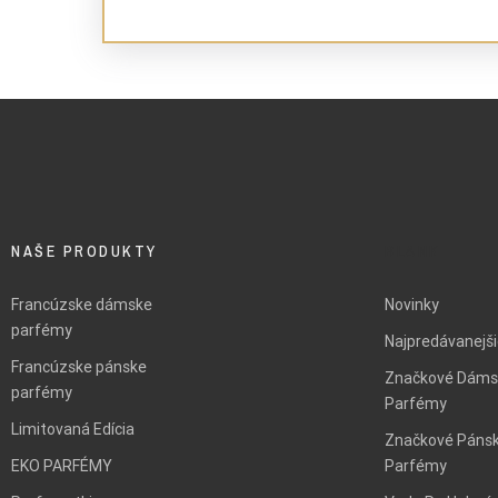
NAŠE PRODUKTY
BLANK
Francúzske dámske
Novinky
parfémy
Najpredávanejš
Francúzske pánske
Značkové Dáms
parfémy
Parfémy
Limitovaná Edícia
Značkové Páns
EKO PARFÉMY
Parfémy