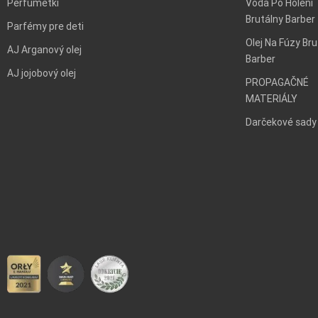
Perfumetki
Voda Po Holení
Brutálny Barber
Parfémy pre deti
Olej Na Fúzy Bru
AJ Arganový olej
Barber
AJ jojobový olej
PROPAGAČNÉ
MATERIÁLY
Darčekové sady