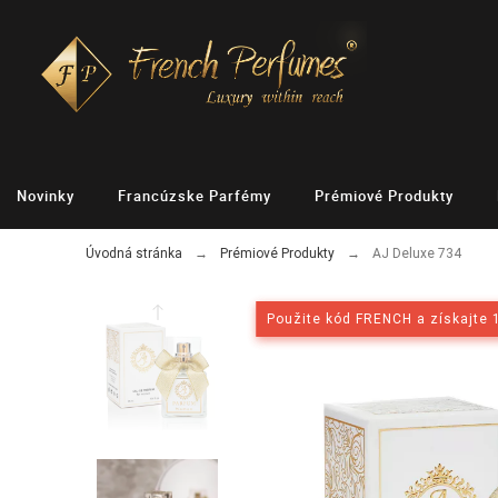
Novinky
Francúzske Parfémy
Prémiové Produkty
Úvodná stránka
Prémiové Produkty
AJ Deluxe 734
Použite kód FRENCH a získajte 
Použite kód FRENCH a získajte 