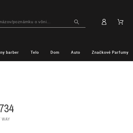
lny barber
Telo
Dom
Auto
Značkové Parfumy
734
Y WAY