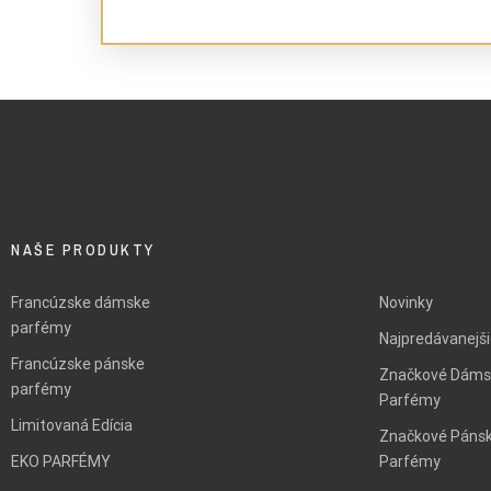
NAŠE PRODUKTY
BLANK
Francúzske dámske
Novinky
parfémy
Najpredávanejš
Francúzske pánske
Značkové Dáms
parfémy
Parfémy
Limitovaná Edícia
Značkové Páns
EKO PARFÉMY
Parfémy