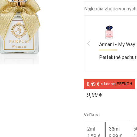
Najlepšia zhoda vonných
Armani - My Way
Perfektné padnut
8,49 €
s kódom
FRENCH
9,99 €
Veľkosť
2ml
33ml
5
1,59 €
9,99 €
1