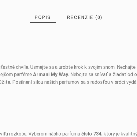
POPIS
RECENZIE (0)
šťastné chvíle. Usmejte sa a urobte krok k svojim snom. Nechajt
nejšom parféme
Nebojte sa snívať a žiadať od o
Armani My Way.
úžite. Posilnení silou našich parfumov sa s radosťou v srdci vydá
chvíľu rozkoše. Výberom nášho parfumu
, ktorý je kvali
číslo 734