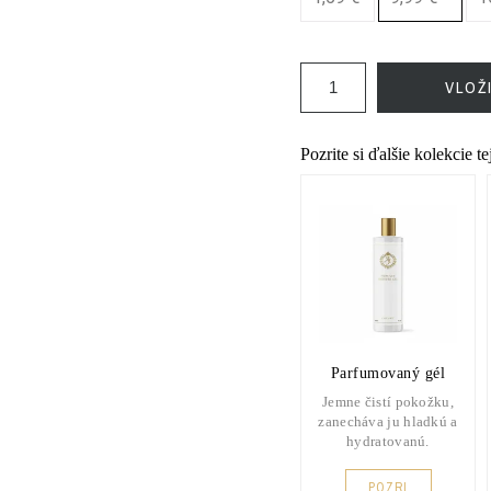
VLOŽ
Pozrite si ďalšie kolekcie t
Parfumovaný gél
Jemne čistí pokožku,
zanecháva ju hladkú a
hydratovanú.
POZRI