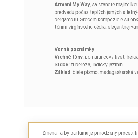
, sa stanete majiteľko
Armani My Way
predvedú počas teplých jarných a letn
bergamotu. Srdcom kompozície sú obklo
tónmi virgínskeho cédra, elegantnej v
Vonné poznámky:
pomarančový kvet, berg
Vrchné tóny:
tuberóza, indický jazmín
Srdce:
biele pižmo, madagaskarská van
Základ:
Zmena farby parfumu je prirodzený proces, k