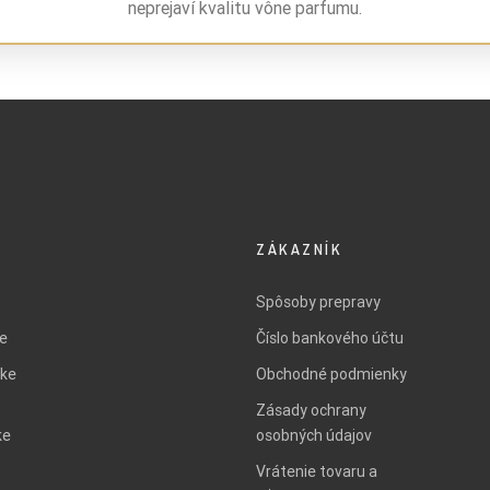
neprejaví kvalitu vône parfumu.
ZÁKAZNÍK
Spôsoby prepravy
ie
Číslo bankového účtu
ke
Obchodné podmienky
Zásady ochrany
ke
osobných údajov
Vrátenie tovaru a