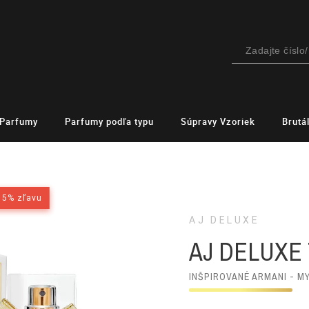
Parfumy
Parfumy podľa typu
Súpravy Vzoriek
Brutá
15% zľavu
15% zľavu
AJ DELUXE
AJ DELUXE 
INŠPIROVANÉ ARMANI - M