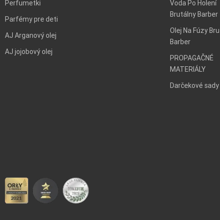
Perfumetki
Voda Po Holení
Brutálny Barber
Parfémy pre deti
Olej Na Fúzy Bru
AJ Arganový olej
Barber
AJ jojobový olej
PROPAGAČNÉ
MATERIÁLY
Darčekové sady