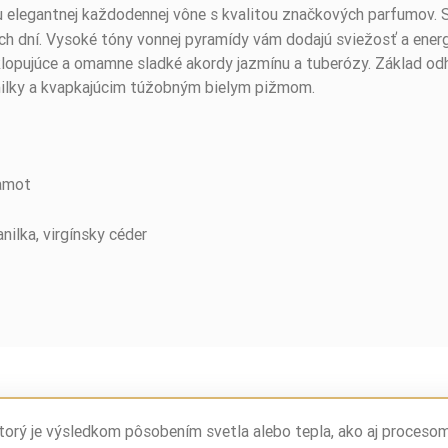
u elegantnej každodennej vône s kvalitou značkových parfumov. S
ých dní. Vysoké tóny vonnej pyramídy vám dodajú sviežosť a ene
pujúce a omamne sladké akordy jazmínu a tuberózy. Základ odhaľ
anilky a kvapkajúcim túžobným bielym pižmom.
amot
ilka, virgínsky céder
torý je výsledkom pôsobením svetla alebo tepla, ako aj proceso