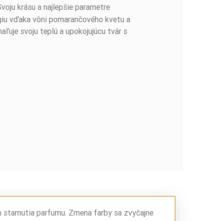
voju krásu a najlepšie parametre
rgiu vďaka vôni pomarančového kvetu a
uje svoju teplú a upokojujúcu tvár s
m starnutia parfumu. Zmena farby sa zvyčajne