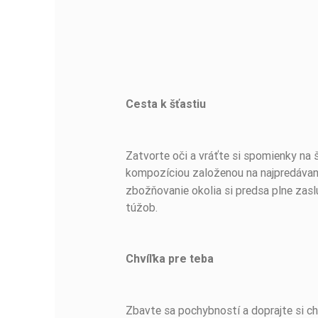
Cesta k šťastiu
BUĎTE PRVÝ, KTO NAPÍŠE RECENZIU!
Zatvorte oči a vráťte si spomienky na 
kompozíciou založenou na najpredáva
zbožňovanie okolia si predsa plne zasl
túžob.
Chvíľka pre teba
Zbavte sa pochybností a doprajte si 