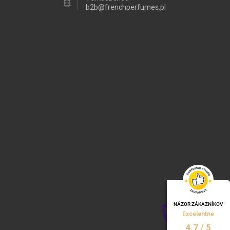
b2b@frenchperfumes.pl
NÁZOR ZÁKAZNÍKOV
Excelentne
/
5
4.7