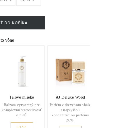
IŤ DO KOŠÍKA
ejto vône
Telové mlieko
AJ Deluxe Wood
L'amour Clas
Balzam vytvorený pre
Parfém v drevenom obale
Vysoko kvalitný 
komplexnú starostlivosť
s najvyššou
v praktickej kla
o pleť.
koncentráciou parfému
fľaštičke.
26%.
POZRI
POZRI