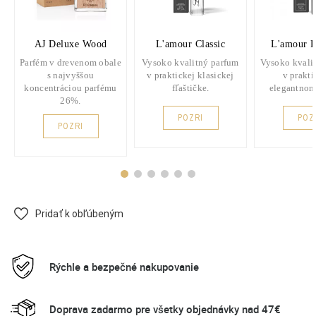
AJ Deluxe Wood
L'amour Classic
L'amour 
Parfém v drevenom obale
Vysoko kvalitný parfum
Vysoko kvali
s najvyššou
v praktickej klasickej
v prakt
koncentráciou parfému
fľaštičke.
elegantnom
26%.
POZRI
POZ
POZRI
Pridať k obľúbeným
Rýchle a bezpečné nakupovanie
Doprava zadarmo pre všetky objednávky nad 47€