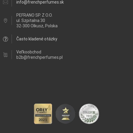
info@frenchperfumes.sk
PEFRANO SP. Z O.O.
ul.
Szpitalna 30
32-300 Olkusz, Polska
Často kladené otázky
Veľkoobchod
b2b@frenchperfumes.pl