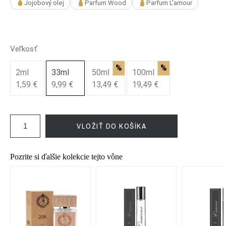
Jojobový olej
Parfum Wood
Parfum L'amour
Veľkosť
%
%
2ml
33ml
50ml
100ml
1,59 €
9,99 €
13,49 €
19,49 €
VLOŽIŤ DO KOŠÍKA
Pozrite si ďalšie kolekcie tejto vône