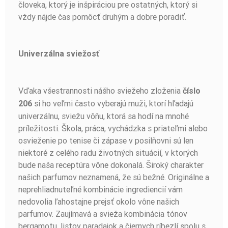
človeka, ktorý je inšpiráciou pre ostatných, ktorý si
vždy nájde čas pomôcť druhým a dobre poradiť.
Univerzálna sviežosť
Vďaka všestrannosti nášho sviežeho zloženia
číslo
si ho veľmi často vyberajú muži, ktorí hľadajú
206
univerzálnu, sviežu vôňu, ktorá sa hodí na mnohé
príležitosti. Škola, práca, vychádzka s priateľmi alebo
osvieženie po tenise či zápase v posilňovni sú len
niektoré z celého radu životných situácií, v ktorých
bude naša receptúra ​​vône dokonalá. Široký charakter
našich parfumov neznamená, že sú bežné. Originálne a
neprehliadnuteľné kombinácie ingrediencií vám
nedovolia ľahostajne prejsť okolo vône našich
parfumov. Zaujímavá a svieža kombinácia tónov
bergamotu, listov paradajok a čiernych ríbezlí spolu s