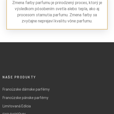
Zmena farby parfumu je prirodzený proces, ktorý je
výsledkom pôsobením svetla alebo tepla, ako aj
procesom starnutia parfumu. Zmena farby sa
zvyčajne neprejaví kvalitu vône parfumu.
NAŠE PRODUKTY
Francúzske dámske parfémy
Francúzske pánske parfémy
Limitovaná Edícia