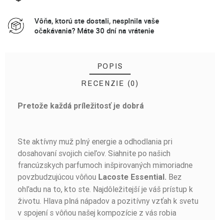
Vôňa, ktorú ste dostali, nesplnila vaše
očakávania? Máte 30 dní na vrátenie
POPIS
RECENZIE (0)
Pretože každá príležitosť je dobrá
BUĎTE PRVÝ, KTO NAPÍŠE RECENZIU!
Ste aktívny muž plný energie a odhodlania pri
dosahovaní svojich cieľov. Siahnite po našich
francúzskych parfumoch inšpirovaných mimoriadne
povzbudzujúcou vôňou
Bez
Lacoste Essential.
ohľadu na to, kto ste. Najdôležitejší je váš prístup k
životu. Hlava plná nápadov a pozitívny vzťah k svetu
v spojení s vôňou našej kompozície z vás robia